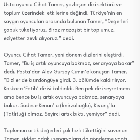
Usta oyuncu Cihat Tamer, yozlaşan dizi sektörü ve
toplum üzerindeki etkilerine değindi. Türkiye’nin en
saygın oyuncuları arasında bulunan Tamer, “Değerleri
çabuk tüketiyoruz. Biraz mazoşist bir toplumuz,
eziyetten zevk alıyoruz.” dedi.
Oyuncu Cihat Tamer, yeni dönem dizilerini eleştirdi.
Tamer, “Bu iş artık oyuncuya bakmaz, senaryoya bakar”
dedi. Posta’dan Alev Gürsoy Cimin’e konuşan Tamer,
“Diziler de kısırdöngüye girdi. 3. bölümde kaldırılıyor.
Koskoca ‘Fatih’ dizisi kaldırıldı. Ben pek dizi seyretmem
ama bence bu iş artık oyuncuya bakmaz, senaryoya
bakar. Sadece Kenan’la (İmirzalıoğlu), Kıvanç’la
(Tatlıtuğ) olmaz. Seyirci artık bıktı, yemiyor” dedi.
Toplumun artık değerleri çok hızlı tükettiğini savunan
Tamer, şiddet odaklı senaryolara da gönderme yaptı.