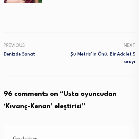
PREVIOUS
NEXT
Denizde Sanat
Şu Metris’in Önü, Bir Adalet S
Arayı
96 comments on “
Usta oyuncudan
‘Kıvanç-Kenan’ eleştirisi
”
Geri bildirim: