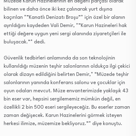
Müzede Karun Hazinelerinin en değerli parçası olarak
bilinen ve daha önce iki kez çalınarak yurt dışına
kaçırılan *”Kanatlı Denizatı Broşu”* için özel bir alanın
ayrıldığını kaydeden Vali Demir, *”Karun Hazineleri hak
ettiği değere uygun yeni sergi alanında ziyaretçileri ile
buluşacak.”* dedi.
Güvenlik tedbirleri anlamında da son teknolojinin
kullanıldığı müzenin teşhir salonlarının oldukça ilgi çekici
olarak dizayn edildiğini belirten Demir,* “Müzede teşhir
salonlarının yanında konferans salonu ve çocuklar için
oyun odaları mevcut. Müze envanterimizde yaklaşık 43
bin eser var, hepsini sergilememiz mümkün değil, en
özellikli 2 bin 500 eseri sergileyeceğiz. Bu eserler zaman
zaman değişecek. Karun Hazinelerini görmek isteyen
herkesi ilimize, müzemize bekliyoruz.”* diye konuştu.