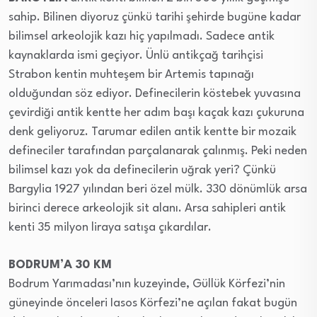
sahip. Bilinen diyoruz çünkü tarihi şehirde bugüne kadar
bilimsel arkeolojik kazı hiç yapılmadı. Sadece antik
kaynaklarda ismi geçiyor. Ünlü antikçağ tarihçisi
Strabon kentin muhteşem bir Artemis tapınağı
olduğundan söz ediyor. Definecilerin köstebek yuvasına
çevirdiği antik kentte her adım başı kaçak kazı çukuruna
denk geliyoruz. Tarumar edilen antik kentte bir mozaik
defineciler tarafından parçalanarak çalınmış. Peki neden
bilimsel kazı yok da definecilerin uğrak yeri? Çünkü
Bargylia 1927 yılından beri özel mülk. 330 dönümlük arsa
birinci derece arkeolojik sit alanı. Arsa sahipleri antik
kenti 35 milyon liraya satışa çıkardılar.
BODRUM’A 30 KM
Bodrum Yarımadası’nın kuzeyinde, Güllük Körfezi’nin
güneyinde önceleri Iasos Körfezi’ne açılan fakat bugün