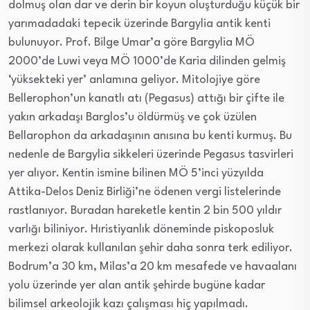
dolmuş olan dar ve derin bir koyun oluşturduğu küçük bir
yarımadadaki tepecik üzerinde Bargylia antik kenti
bulunuyor. Prof. Bilge Umar’a göre Bargylia MÖ
2000’de Luwi veya MÖ 1000’de Karia dilinden gelmiş
‘yüksekteki yer’ anlamına geliyor. Mitolojiye göre
Bellerophon’un kanatlı atı (Pegasus) attığı bir çifte ile
yakın arkadaşı Barglos’u öldürmüş ve çok üzülen
Bellarophon da arkadaşının anısına bu kenti kurmuş. Bu
nedenle de Bargylia sikkeleri üzerinde Pegasus tasvirleri
yer alıyor. Kentin ismine bilinen MÖ 5’inci yüzyılda
Attika-Delos Deniz Birliği’ne ödenen vergi listelerinde
rastlanıyor. Buradan hareketle kentin 2 bin 500 yıldır
varlığı biliniyor. Hıristiyanlık döneminde piskoposluk
merkezi olarak kullanılan şehir daha sonra terk ediliyor.
Bodrum’a 30 km, Milas’a 20 km mesafede ve havaalanı
yolu üzerinde yer alan antik şehirde bugüne kadar
bilimsel arkeolojik kazı çalışması hiç yapılmadı.