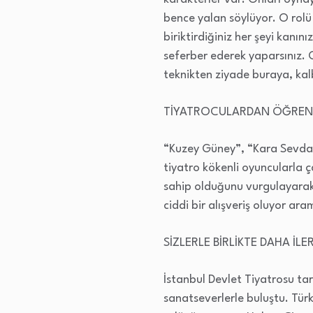
bence yalan söylüyor. O rolü
biriktirdiğiniz her şeyi kanı
seferber ederek yaparsınız.
teknikten ziyade buraya, kalb
TİYATROCULARDAN ÖĞRE
“Kuzey Güney”, “Kara Sevda”
tiyatro kökenli oyuncularla ç
sahip olduğunu vurgulayarak,
ciddi bir alışveriş oluyor ara
SİZLERLE BİRLİKTE DAHA İLE
İstanbul Devlet Tiyatrosu ta
sanatseverlerle buluştu. Tür