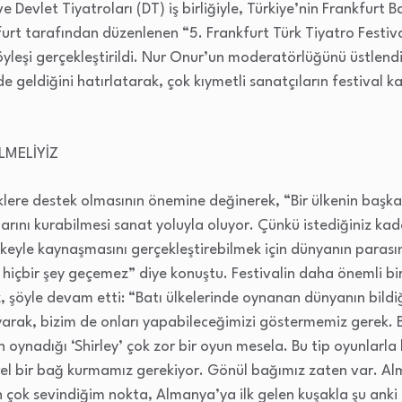
 Devlet Tiyatroları (DT) iş birliğiyle, Türkiye’nin Frankfurt
urt tarafından düzenlenen “5. Frankfurt Türk Tiyatro Festiv
öyleşi gerçekleştirildi. Nur Onur’un moderatörlüğünü üstlend
e geldiğini hatırlatarak, çok kıymetli sanatçıların festival 
MELİYİZ
klere destek olmasının önemine değinerek, “Bir ülkenin başka ül
ğlarını kurabilmesi sanat yoluyla oluyor. Çünkü istediğiniz kad
lkeyle kaynaşmasını gerçekleştirebilmek için dünyanın parasını
hiçbir şey geçemez” diye konuştu. Festivalin daha önemli bir
, şöyle devam etti: “Batı ülkelerinde oynanan dünyanın bildi
arak, bizim de onları yapabileceğimizi göstermemiz gerek. Bu
oynadığı ‘Shirley’ çok zor bir oyun mesela. Bu tip oyunlarla 
ürel bir bağ kurmamız gerekiyor. Gönül bağımız zaten var. A
en çok sevindiğim nokta, Almanya’ya ilk gelen kuşakla şu ank