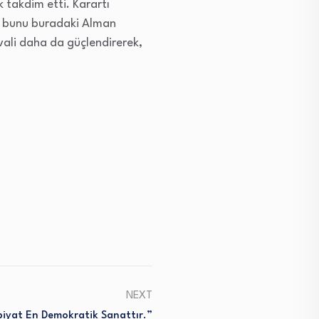
 takdim etti. Karartı
r bunu buradaki Alman
ivali daha da güçlendirerek,
NEXT
iyat En Demokratik Sanattır.”