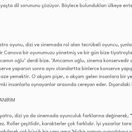
 yaşta dil sorununu çözüyor. Böylece bulundukları ülkeye en
ro oyunu, dizi ve sinemada rol alan tecrübeli oyuncu, şunlar
ir Canova bir oyunumuzu yönetmiş ve bir gün bize tiyatroyla
camın oğlu’ derdi bize. ‘Amcamın oğlu, sinema konservedir 
erve yaparsın sonra aynı standartta binlerce konserve yapı
taze yemektir. O akşam pişer, o akşam gelen insanlara bir ye
i insanlarla oynayanlar arasında cereyan eder. Dışarıdaki 
NANIRIM
yatro, dizi ya da sinemada oyunculuk farklarına değinerek, “
. Roller çeşitlidir, karakterler çok farklıdır. İyi yazarlar ta
yabilmek çok büyük bir şans ama ‘Hiçbir zaman oynadığınız r