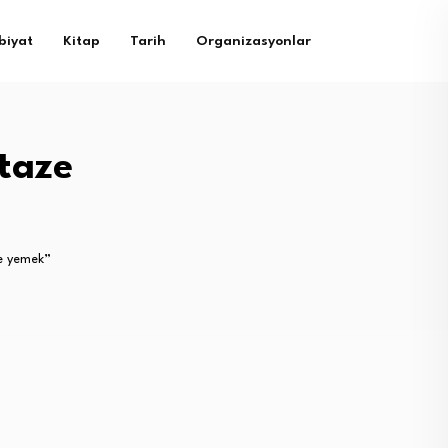
biyat
Kitap
Tarih
Organizasyonlar
 taze
e yemek”