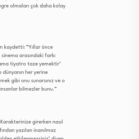
tegre olmaları çok daha kolay
ı kaydetti: “Yıllar önce
 sinema arasındaki farkı
ama tiyatro taze yemektir’
p dünyanın her yerine
mek gibi onu sunarsınız ve o
insanlar bilmezler bunu.”
Karakterinize girerken nasıl
rafından yazılan inanılmaz
olden etkilenmezsiniz’ diyen