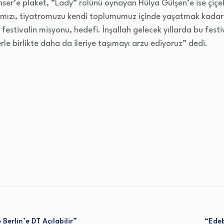
r’e plaket, “Lady” rolünü oynayan Hülya Gülşen’e ise çiçek
ımızı, tiyatromuzu kendi toplumumuz içinde yaşatmak kada
estivalin misyonu, hedefi. İnşallah gelecek yıllarda bu fest
lerle birlikte daha da ileriye taşımayı arzu ediyoruz” dedi.
Berlin’e DT Açılabilir”
“Edeb