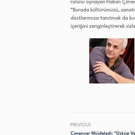
rolünü oynayan Hakan Çimense
“Burada kültürümüzü, sanat
dostlarımıza tanıtmak da bu f
içeriğini zenginleştirerek siz
PREVIOUS
Çimenser Müjdeledi: “Üsküp Ve 