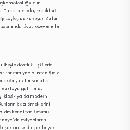
 Başkonsolosluğu’nun
ali” kapsamında, Frankfurt
iği söyleşide konuşan Zafer
kapsamında tiyatroseverlerle
keyle dostluk ilişkilerini
ar tanıtım yapın, istediğiniz
 akıtın, kültür sanatla
 noktaya getirilmesi
ği klasik ya da modern
nların bazı örneklerini
bizim kendi tanıtımımızı
lmanya’da milyonlarca
i kuşak arasında çok büyük