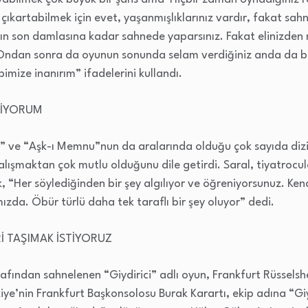
 çıkartabilmek için evet, yaşanmışlıklarınız vardır, fakat s
nızın son damlasına kadar sahnede yaparsınız. Fakat elinizde
 Ondan sonra da oyunun sonunda selam verdiğiniz anda da bü
imize inanırım” ifadelerini kullandı.
NİYORUM
 ve “Aşk-ı Memnu”nun da aralarında olduğu çok sayıda diziyi
alışmaktan çok mutlu olduğunu dile getirdi. Saral, tiyatrocul
 “Her söylediğinden bir şey algılıyor ve öğreniyorsunuz. K
mızda. Öbür türlü daha tek taraflı bir şey oluyor” dedi.
Rİ TAŞIMAK İSTİYORUZ
rafından sahnelenen “Giydirici” adlı oyun, Frankfurt Rüssels
kiye’nin Frankfurt Başkonsolosu Burak Karartı, ekip adına “Gi