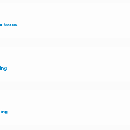
o texas
ing
ting