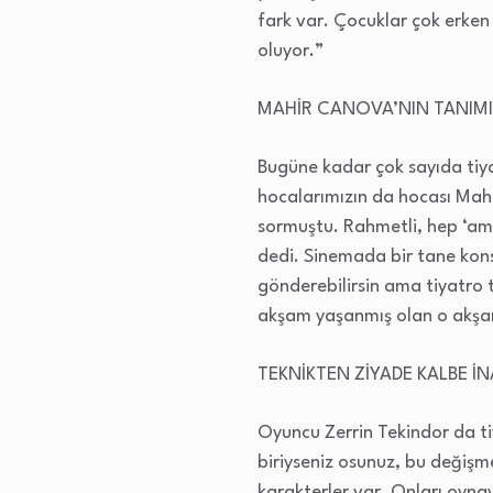
fark var. Çocuklar çok erken
oluyor.”
MAHİR CANOVA’NIN TANIMI
Bugüne kadar çok sayıda tiyat
hocalarımızın da hocası Mah
sormuştu. Rahmetli, hep ‘am
dedi. Sinemada bir tane kons
gönderebilirsin ama tiyatro 
akşam yaşanmış olan o akşamk
TEKNİKTEN ZİYADE KALBE İ
Oyuncu Zerrin Tekindor da ti
biriyseniz osunuz, bu değişmez
karakterler var. Onları oyna