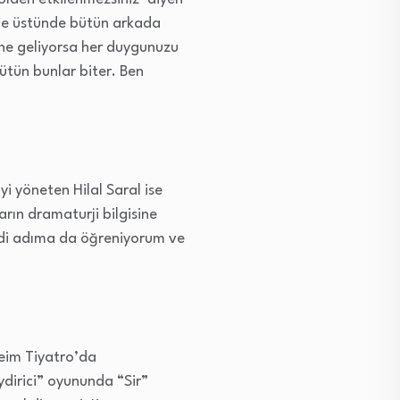
ahne üstünde bütün arkada
n ne geliyorsa her duygunuzu
tün bunlar biter. Ben
 yöneten Hilal Saral ise
arın dramaturji bilgisine
endi adıma da öğreniyorum ve
heim Tiyatro’da
ydirici” oyununda “Sir”