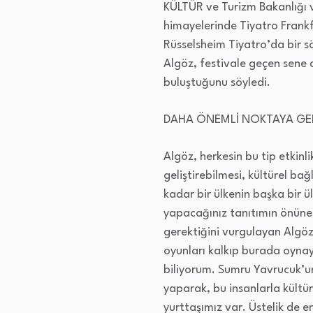
KÜLTÜR ve Turizm Bakanlığı ve
himayelerinde Tiyatro Frankf
Rüsselsheim Tiyatro’da bir s
Algöz, festivale geçen sene d
buluştuğunu söyledi.
DAHA ÖNEMLİ NOKTAYA GEL
Algöz, herkesin bu tip etkinli
geliştirebilmesi, kültürel ba
kadar bir ülkenin başka bir ü
yapacağınız tanıtımın önüne 
gerektiğini vurgulayan Algöz
oyunları kalkıp burada oynay
biliyorum. Sumru Yavrucuk’un 
yaparak, bu insanlarla kült
yurttaşımız var. Üstelik de 