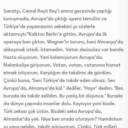
Sanatçı, Cemal Reşit Rey’i anma gecesinde yaptığı
konuşmada, Avrupa’da çıktığı opera temsilini ve
Türkiye’de yaşamasının sebebini şu sözlerle
aktarmıştı:”Kalktım Berlin’e gittim. Avrupa’da ilk
operaya ben çıktım. Wagner’in torunu, beni Almanya’da
alıkoymak istedi. İstemedim. Vatan daüssılası var bende.
Hasta oluyorum. Yani kalamıyorum Avrupa’da.
Melankoliye giriyorum. Vatan, vatan, vatanıma hizmet
etmek istiyorum. Karşılığını da takdirini de gördüm.
Çünkü bana, ‘Seni Türkiye’de takdir eden olmaz. Sen
Avrupa’da, Almanya’da kal.’ dediler. ‘Hayır’ dedim. ‘Ben
burada da takdir edildim. Bu yanlış bir düşünce.’ Burada
da dünya çapında insanlar dolu. Kaynıyor yani bizde.
Türk zekası çok üstün. Bizdeki zeka Avrupa’da,
Almanlar’da yok. Niye ben orada oturayım? Hamdolsun
şu yaşa geldim, takdir görüyorum. Çünkü, Türk milleti