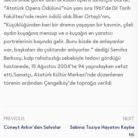
sektöründe görev alan ilk kadın opera sanatçısı olarak,
“Atatürk Opera Ödülünü”nün yanı sıra 1961’de Dil Tarih
Fakültesi’nde resim ödülü aldı.İlber Ortaylı’nın,
“Küçüklüğünden beri bir drama yaşayan bir kavmin, çileli
aydın kuşağına mensup ve o kuşağın en yaratıcı
portrelerinin başında gelir. Bunu bizde de anlayanlar
var, başkaları da çoktandır anlıyorlar.” dediği Semiha
Berksoy, kalp rahatsızlığı sebebiyle tedavi gördüğü
hastanede, 15 Ağustos 2004’te 94 yaşındayken vefat
etti.Sanatçı, Atatürk Kültür Merkezi’nde düzenlenen
törenin ardından Çengelköy’de toprağa verildi
PREVIOUS
NEXT
Cüneyt Arkın’dan Salvolar
Sabina Toziya Hayatını Kaybe
Tti