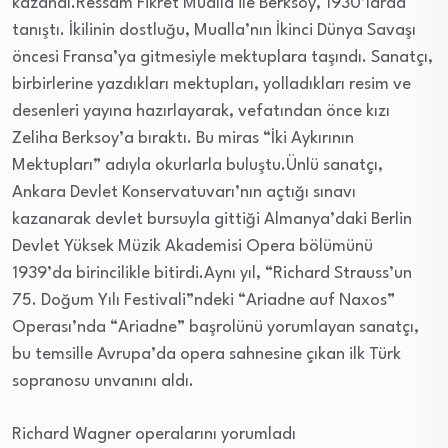
kazandı.Ressam Fikret Mualla ile Berksoy, 1930’larda
tanıştı. İkilinin dostluğu, Mualla’nın İkinci Dünya Savaşı
öncesi Fransa’ya gitmesiyle mektuplara taşındı. Sanatçı,
birbirlerine yazdıkları mektupları, yolladıkları resim ve
desenleri yayına hazırlayarak, vefatından önce kızı
Zeliha Berksoy’a bıraktı. Bu miras “İki Aykırının
Mektupları” adıyla okurlarla buluştu.Ünlü sanatçı,
Ankara Devlet Konservatuvarı’nın açtığı sınavı
kazanarak devlet bursuyla gittiği Almanya’daki Berlin
Devlet Yüksek Müzik Akademisi Opera bölümünü
1939’da birincilikle bitirdi.Aynı yıl, “Richard Strauss’un
75. Doğum Yılı Festivali”ndeki “Ariadne auf Naxos”
Operası’nda “Ariadne” başrolünü yorumlayan sanatçı,
bu temsille Avrupa’da opera sahnesine çıkan ilk Türk
sopranosu unvanını aldı.
Richard Wagner operalarını yorumladı