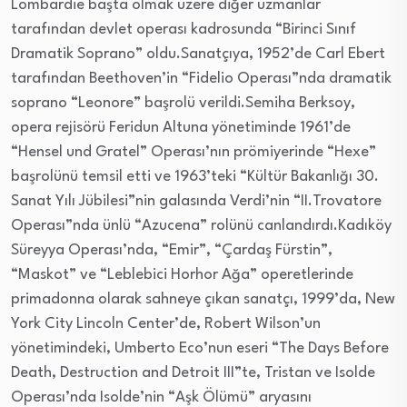
Lombardie başta olmak üzere diğer uzmanlar
tarafından devlet operası kadrosunda “Birinci Sınıf
Dramatik Soprano” oldu.Sanatçıya, 1952’de Carl Ebert
tarafından Beethoven’in “Fidelio Operası”nda dramatik
soprano “Leonore” başrolü verildi.Semiha Berksoy,
opera rejisörü Feridun Altuna yönetiminde 1961’de
“Hensel und Gratel” Operası’nın prömiyerinde “Hexe”
başrolünü temsil etti ve 1963’teki “Kültür Bakanlığı 30.
Sanat Yılı Jübilesi”nin galasında Verdi’nin “II.Trovatore
Operası”nda ünlü “Azucena” rolünü canlandırdı.Kadıköy
Süreyya Operası’nda, “Emir”, “Çardaş Fürstin”,
“Maskot” ve “Leblebici Horhor Ağa” operetlerinde
primadonna olarak sahneye çıkan sanatçı, 1999’da, New
York City Lincoln Center’de, Robert Wilson’un
yönetimindeki, Umberto Eco’nun eseri “The Days Before
Death, Destruction and Detroit III”te, Tristan ve Isolde
Operası’nda Isolde’nin “Aşk Ölümü” aryasını