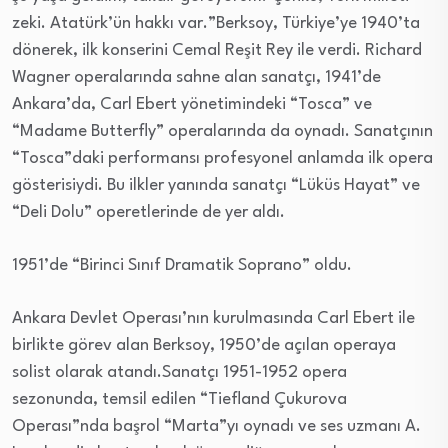
zeki. Atatürk’ün hakkı var.”Berksoy, Türkiye’ye 1940’ta
dönerek, ilk konserini Cemal Reşit Rey ile verdi. Richard
Wagner operalarında sahne alan sanatçı, 1941’de
Ankara’da, Carl Ebert yönetimindeki “Tosca” ve
“Madame Butterfly” operalarında da oynadı. Sanatçının
“Tosca”daki performansı profesyonel anlamda ilk opera
gösterisiydi. Bu ilkler yanında sanatçı “Lüküs Hayat” ve
“Deli Dolu” operetlerinde de yer aldı.
1951’de “Birinci Sınıf Dramatik Soprano” oldu.
Ankara Devlet Operası’nın kurulmasında Carl Ebert ile
birlikte görev alan Berksoy, 1950’de açılan operaya
solist olarak atandı.Sanatçı 1951-1952 opera
sezonunda, temsil edilen “Tiefland Çukurova
Operası”nda başrol “Marta”yı oynadı ve ses uzmanı A.