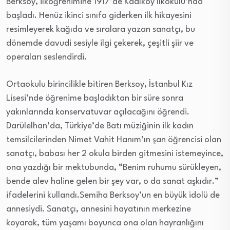
Berksoy, ilköğrenimine 1917’de Kadıköy İlkokulu’nda
başladı. Henüz ikinci sınıfa giderken ilk hikayesini
resimleyerek kağıda ve sıralara yazan sanatçı, bu
dönemde davudi sesiyle ilgi çekerek, çeşitli şiir ve
operaları seslendirdi.
Ortaokulu birincilikle bitiren Berksoy, İstanbul Kız
Lisesi’nde öğrenime başladıktan bir süre sonra
yakınlarında konservatuvar açılacağını öğrendi.
Darülelhan’da, Türkiye’de Batı müziğinin ilk kadın
temsilcilerinden Nimet Vahit Hanım’ın şan öğrencisi olan
sanatçı, babası her 2 okula birden gitmesini istemeyince,
ona yazdığı bir mektubunda, “Benim ruhumu sürükleyen,
bende alev haline gelen bir şey var, o da sanat aşkıdır.”
ifadelerini kullandı.Semiha Berksoy’un en büyük idolü de
annesiydi. Sanatçı, annesini hayatının merkezine
koyarak, tüm yaşamı boyunca ona olan hayranlığını