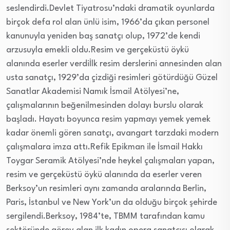
seslendirdi.Devlet Tiyatrosu’ndaki dramatik oyunlarda
birçok defa rol alan ünlü isim, 1966’da çıkan personel
kanunuyla yeniden baş sanatçı olup, 1972’de kendi
arzusuyla emekli oldu.Resim ve gerçeküstü öykü
alanında eserler verdiİlk resim derslerini annesinden alan
usta sanatçı, 1929’da çizdiği resimleri götürdüğü Güzel
Sanatlar Akademisi Namık İsmail Atölyesi’ne,
çalışmalarının beğenilmesinden dolayı burslu olarak
başladı. Hayatı boyunca resim yapmayı yemek yemek
kadar önemli gören sanatçı, avangart tarzdaki modern
çalışmalara imza attı.Refik Epikman ile İsmail Hakkı
Toygar Seramik Atölyesi’nde heykel çalışmaları yapan,
resim ve gerçeküstü öykü alanında da eserler veren
Berksoy’un resimleri aynı zamanda aralarında Berlin,
Paris, İstanbul ve New York’un da olduğu birçok şehirde
sergilendi.Berksoy, 1984’te, TBMM tarafından kamu