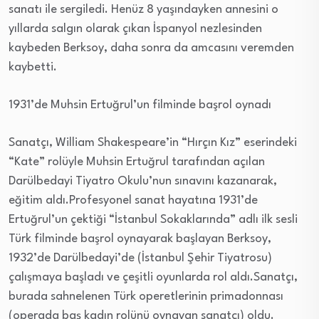
sanatı ile sergiledi. Henüz 8 yaşındayken annesini o
yıllarda salgın olarak çıkan İspanyol nezlesinden
kaybeden Berksoy, daha sonra da amcasını veremden
kaybetti.
1931’de Muhsin Ertuğrul’un filminde başrol oynadı
Sanatçı, William Shakespeare’in “Hırçın Kız” eserindeki
“Kate” rolüyle Muhsin Ertuğrul tarafından açılan
Darülbedayi Tiyatro Okulu’nun sınavını kazanarak,
eğitim aldı.Profesyonel sanat hayatına 1931’de
Ertuğrul’un çektiği “İstanbul Sokaklarında” adlı ilk sesli
Türk filminde başrol oynayarak başlayan Berksoy,
1932’de Darülbedayi’de (İstanbul Şehir Tiyatrosu)
çalışmaya başladı ve çeşitli oyunlarda rol aldı.Sanatçı,
burada sahnelenen Türk operetlerinin primadonnası
(operada baş kadın rolünü oynayan sanatçı) oldu.