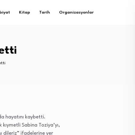
biyat
Kitap
Tarih
Organizasyonlar
etti
tti
a hayatını kaybetti.
kıymetli Sabina Toziya’yı,
dileriz” ifadelerine yer