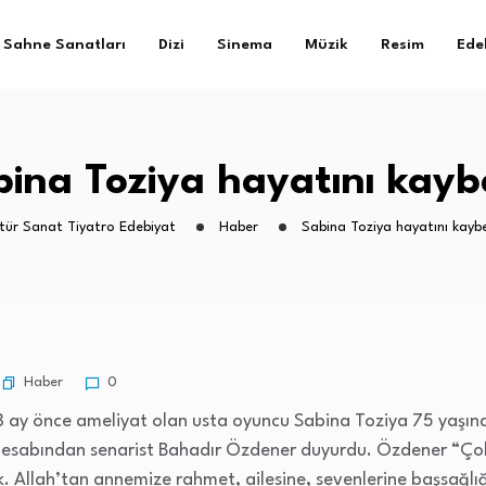
Sahne Sanatları
Dizi
Sinema
Müzik
Resim
Ede
ina Toziya hayatını kayb
ltür Sanat Tiyatro Edebiyat
Haber
Sabina Toziya hayatını kaybe
Haber
0
8 ay önce ameliyat olan usta oyuncu Sabina Toziya 75 yaşınd
esabından senarist Bahadır Özdener duyurdu. Özdener “Çok 
Allah’tan annemize rahmet, ailesine, sevenlerine başsağlığı 