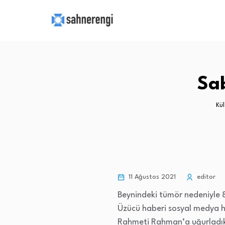
Sab
Kü
11 Ağustos 2021
editor
Beynindeki tümör nedeniyle 
Üzücü haberi sosyal medya h
Rahmeti Rahman’a uğurladık. 