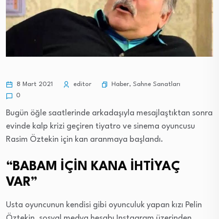
Haber
,
Sahne Sanatları
8 Mart 2021
editor
0
Bugün öğle saatlerinde arkadaşıyla mesajlaştıktan sonra
evinde kalp krizi geçiren tiyatro ve sinema oyuncusu
Rasim Öztekin için kan aranmaya başlandı.
“BABAM İÇİN KANA İHTİYAÇ
VAR”
Usta oyuncunun kendisi gibi oyunculuk yapan kızı Pelin
Öztekin, sosyal medya hesabı Instagram üzerinden