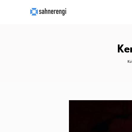
Ke
Kü