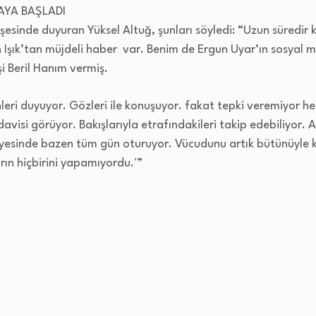
AYA BAŞLADI
şesinde duyuran Yüksel Altuğ, şunları söyledi: “Uzun süredir
 Işık’tan müjdeli haber var. Benim de Ergun Uyar’ın sosyal 
eşi Beril Hanım vermiş.
nleri duyuyor. Gözleri ile konuşuyor. fakat tepki veremiyor h
visi görüyor. Bakışlarıyla etrafındakileri takip edebiliyor. Ar
alyesinde bazen tüm gün oturuyor. Vücudunu artık bütünüyle ke
rın hiçbirini yapamıyordu.'”