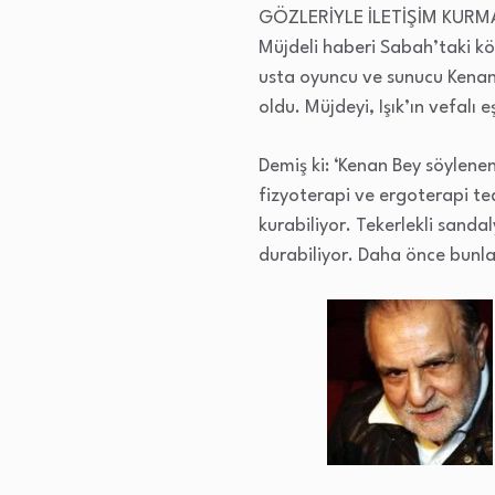
GÖZLERİYLE İLETİŞİM KURM
Müjdeli haberi Sabah’taki kö
usta oyuncu ve sunucu Kenan
oldu. Müjdeyi, Işık’ın vefalı 
Demiş ki: ‘Kenan Bey söylene
fizyoterapi ve ergoterapi teda
kurabiliyor. Tekerlekli sand
durabiliyor. Daha önce bunla