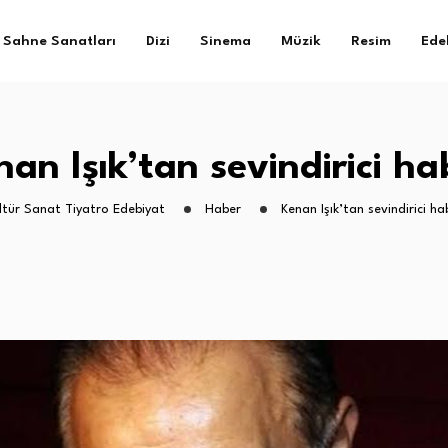
Sahne Sanatları
Dizi
Sinema
Müzik
Resim
Ede
nan Işık’tan sevindirici ha
ltür Sanat Tiyatro Edebiyat
Haber
Kenan Işık’tan sevindirici ha