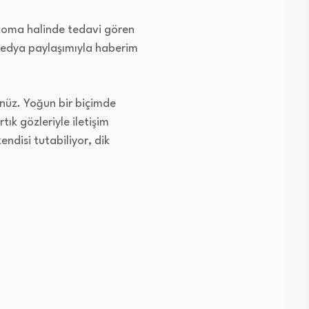
 koma halinde tedavi gören
medya paylaşımıyla haberim
enüz. Yoğun bir biçimde
tık gözleriyle iletişim
ndisi tutabiliyor, dik