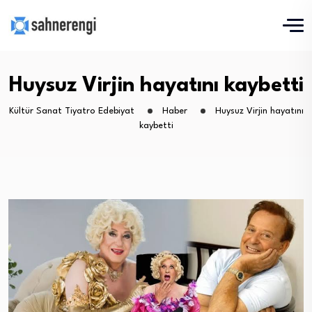
Huysuz Virjin hayatını kaybetti
Kültür Sanat Tiyatro Edebiyat
Haber
Huysuz Virjin hayatını
kaybetti