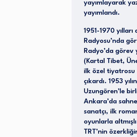
yayımlayarak yaza
yayımlandı.
1951-1970 yılları
Radyosu’nda görev
Radyo’da görev 
(Kartal Tibet, Ün
ilk özel tiyatro
çıkardı. 1953 yılı
Uzungören’le birl
Ankara’da sahnel
sanatçı, ilk roma
oyunlarla altmışl
TRT’nin özerkliğ