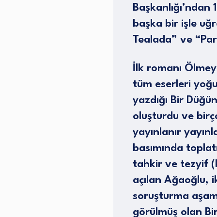
Başkanlığı’ndan 1
başka bir işle u
Tealada” ve “Par
İlk romanı Ölmey
tüm eserleri yoğ
yazdığı Bir Düğün
oluşturdu ve bir
yayınlanır yayınl
basımında toplatı
tahkir ve tezyif
açılan Ağaoğlu, i
soruşturma aşama
görülmüş olan Bi