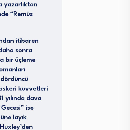
a yazarlıktan
inde “Remüs
ndan itibaren
 daha sonra
a bir üçleme
romanları
, dördüncü
askeri kuvvetleri
1 yılında dava
 Gecesi” ise
üne layık
 Huxley’den