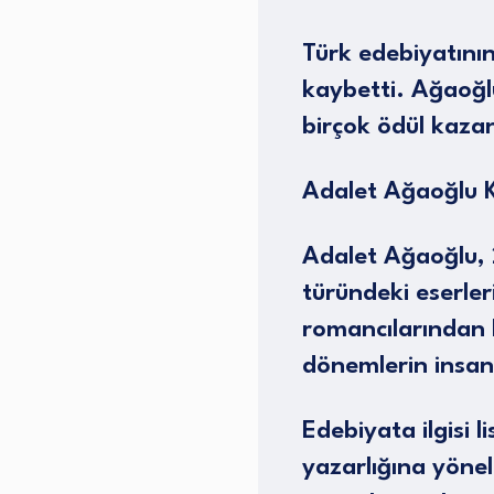
Türk edebiyatını
kaybetti. Ağaoğl
birçok ödül kazan
Adalet Ağaoğlu 
Adalet Ağaoğlu,
türündeki eserler
romancılarından b
dönemlerin insan 
Edebiyata ilgisi l
yazarlığına yöneld