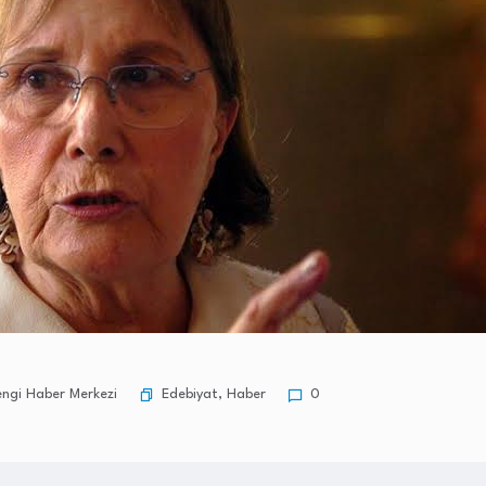
Edebiyat
,
Haber
ngi Haber Merkezi
0