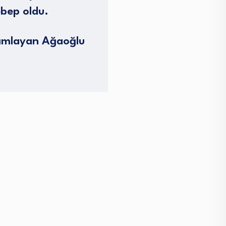
ebep oldu.
yımlayan Ağaoğlu