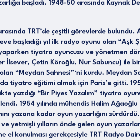
rlığa başladı. 1948-50 arasında Kaynak Dergi
 arasında TRT’de çeşitli görevlerde bulundu.
e başladığı yıl ilk radyo oyunu olan “Aşk Şa
yaparken tiyatro oyuncusu ve yönetmen dör
er İlsever, Çetin Köroğlu, Nur Sabuncu) ile bi
su olan “Meydan Sahnesi”‘ni kurdu. Meydan Sa
nda tiyatro eğitimi almak için Paris’e gitti. 1
ikte yazdığı “Bir Piyes Yazalım” tiyatro oyunu
endi. 1954 yılında mühendis Halim Ağaoğlu 
nını yazana kadar oyun yazarlığını sürdürdü.
ı ve yetmişli yılların önde gelen oyun yazarla
ine el konulması gerekçesiyle TRT Radyo Dair