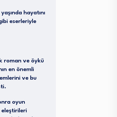
 yaşında hayatını
bi eserleriyle
ok roman ve öykü
nın en önemli
nemlerini ve bu
ti.
 sonra oyun
leştirileri