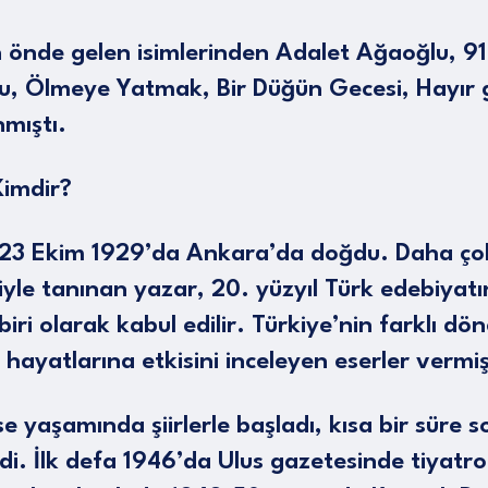
n önde gelen isimlerinden Adalet Ağaoğlu, 91
u, Ölmeye Yatmak, Bir Düğün Gecesi, Hayır gi
mıştı.
Kimdir?
 23 Ekim 1929’da Ankara’da doğdu. Daha ç
iyle tanınan yazar, 20. yüzyıl Türk edebiyatı
iri olarak kabul edilir. Türkiye’nin farklı dö
hayatlarına etkisini inceleyen eserler vermiş
ise yaşamında şiirlerle başladı, kısa bir süre
i. İlk defa 1946’da Ulus gazetesinde tiyatro e