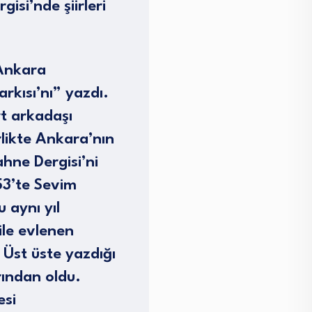
si’nde şiirleri
 Ankara
rkısı’nı” yazdı.
t arkadaşı
rlikte Ankara’nın
hne Dergisi’ni
953’te Sevim
 aynı yıl
ile evlenen
 Üst üste yazdığı
rından oldu.
esi