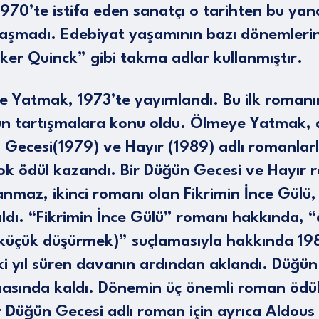
970’te istifa eden sanatçı o tarihten bu yan
ğraşmadı. Edebiyat yaşamının bazı dönemler
ker Quinck” gibi takma adlar kullanmıştır.
e Yatmak, 1973’te yayımlandı. Bu ilk romanı
un tartışmalara konu oldu. Ölmeye Yatmak,
 Gecesi(1979) ve Hayır (1989) adlı romanlarl
çok ödül kazandı. Bir Düğün Gecesi ve Hayır 
anmaz, ikinci romanı olan Fikrimin İnce Gülü
ldı. “Fikrimin İnce Gülü” romanı hakkında, “
 (küçük düşürmek)” suçlamasıyla hakkında 198
ki yıl süren davanın ardından aklandı. Düğün
sında kaldı. Dönemin üç önemli roman ödül
r Düğün Gecesi adlı roman için ayrıca Aldous