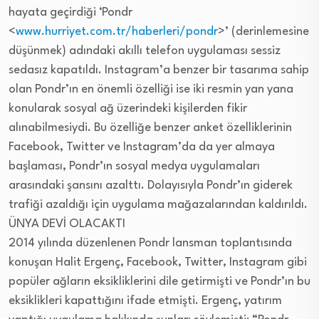
hayata geçirdiği ‘Pondr
<
www.hurriyet.com.tr/haberleri/pondr
>’ (derinlemesine
düşünmek) adındaki akıllı telefon uygulaması sessiz
sedasız kapatıldı. Instagram’a benzer bir tasarıma sahip
olan Pondr’ın en önemli özelliği ise iki resmin yan yana
konularak sosyal ağ üzerindeki kişilerden fikir
alınabilmesiydi. Bu özelliğe benzer anket özelliklerinin
Facebook, Twitter ve Instagram’da da yer almaya
başlaması, Pondr’ın sosyal medya uygulamaları
arasındaki şansını azalttı. Dolayısıyla Pondr’ın giderek
trafiği azaldığı için uygulama mağazalarından kaldırıldı.
ÜNYA DEVİ OLACAKTI
2014 yılında düzenlenen Pondr lansman toplantısında
konuşan Halit Ergenç, Facebook, Twitter, Instagram gibi
popüler ağların eksikliklerini dile getirmişti ve Pondr’ın bu
eksiklikleri kapattığını ifade etmişti. Ergenç, yatırım