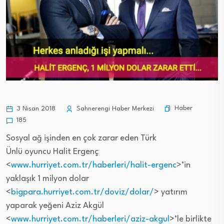
Haber
3 Nisan 2018
Sahnerengi Haber Merkezi
185
Sosyal ağ işinden en çok zarar eden Türk
Ünlü oyuncu Halit Ergenç
<
www.hurriyet.com.tr/haberleri/halit-ergenc
>’in
yaklaşık 1 milyon dolar
<
bigpara.hurriyet.com.tr/doviz/dolar/
> yatırım
yaparak yeğeni Aziz Akgül
<
www.hurriyet.com.tr/haberleri/aziz-akgul
>’le birlikte