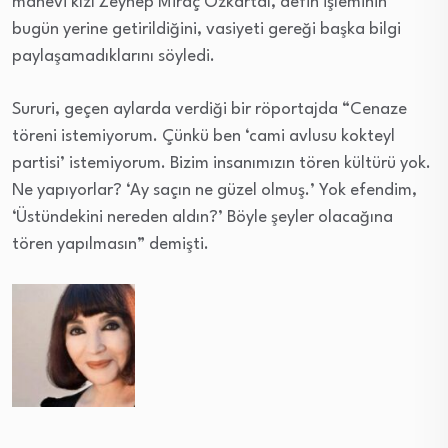
manevi kızı Zeynep Miraç Özkartal, defin işleminin
bugün yerine getirildiğini, vasiyeti gereği başka bilgi
paylaşamadıklarını söyledi.
​Sururi, geçen aylarda verdiği bir röportajda “Cenaze
töreni istemiyorum. Çünkü ben ‘cami avlusu kokteyl
partisi’ istemiyorum. Bizim insanımızın tören kültürü yok.
Ne yapıyorlar? ‘Ay saçın ne güzel olmuş.’ Yok efendim,
‘Üstündekini nereden aldın?’ Böyle şeyler olacağına
tören yapılmasın” demişti.