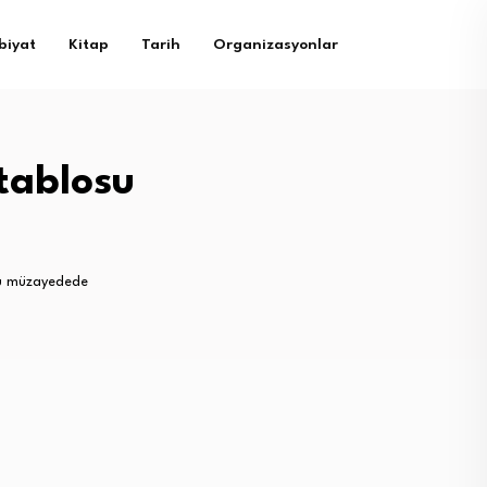
biyat
Kitap
Tarih
Organizasyonlar
 tablosu
osu müzayedede