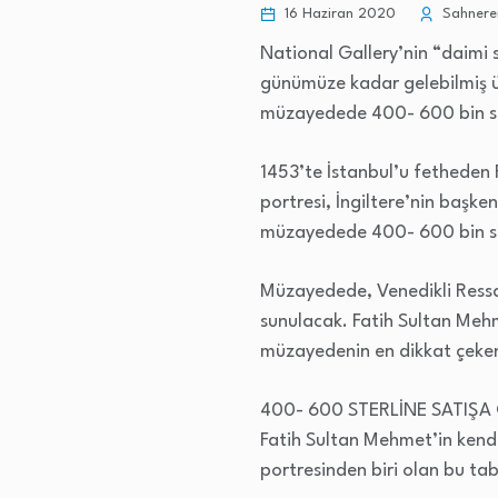
16 Haziran 2020
Sahneren
National Gallery’nin “daimi 
günümüze kadar gelebilmiş üç
müzayedede 400- 600 bin ste
1453’te İstanbul’u fetheden 
portresi, İngiltere’nin başk
müzayedede 400- 600 bin ste
Müzayedede, Venedikli Ressam
sunulacak. Fatih Sultan Mehme
müzayedenin en dikkat çeken
400- 600 STERLİNE SATIŞA
Fatih Sultan Mehmet’in kend
portresinden biri olan bu tab