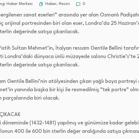
Haber
,
Resim
gi Haber Merkezi
0
sergilenen sanat eserleri” arasında yer alan Osmanlı Padişah
 orijinal portresinden biri olan eser, Londra’da 25 Haziran
rlin değerinde satışa çıkarılacak.
Fatih Sultan Mehmet’in, İtalyan ressam Gentile Bellini tarafı
enti Londra’daki dünyaca ünlü müzayede salonu Christie’s’te
rlin değerinde satışa çıkarılacak.
 Gentile Bellini’nin atölyesinden çıkan yağlı boya portreyi a
t’in yanında başka bir kişi ile resmedilmiş “tek portre” olma
 parçalarında biri olacak.
 ÇIKACAK
i döneminde (1432-1481) yapılmış ve günümüze kadar gelebil
lonun 400 ile 600 bin sterlin değer aralığında satışa çıkması