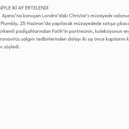
İYLE İKİ AY ERTELENDİ
en Ajansı’na konuşan Londra’daki Christie’s müzayede salon
a Plumbly, 25 Haziran’da yapılacak müzayedede satışa çıkacak
rkemli padişahlarından Fatih’in portresinin, koleksiyonun e
onavirüs salgını tedbirlerinden dolayı iki ay önce kapılarını k
ı söyledi.