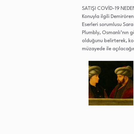
SATIŞI COVİD-19 NEDEN
Konuyla ilgili Demirör
Eserleri sorumlusu Sar
Plumbly, Osmanlı’nın gö
olduğunu belirterek, kor
müzayede ile açılacağın