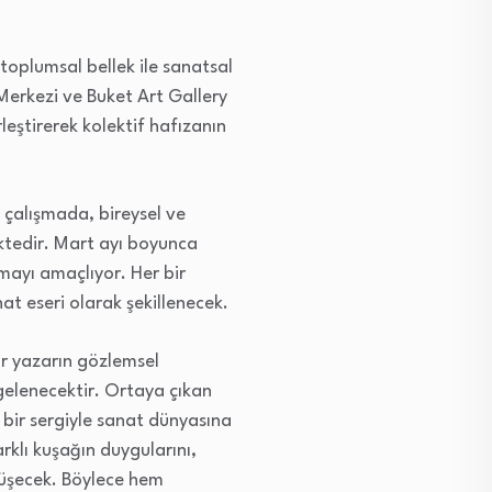
 toplumsal bellek ile sanatsal
 Merkezi ve Buket Art Gallery
rleştirerek kolektif hafızanın
u çalışmada, bireysel ve
ktedir. Mart ayı boyunca
mayı amaçlıyor. Her bir
nat eseri olarak şekillenecek.
ir yazarın gözlemsel
lgelenecektir. Ortaya çıkan
 bir sergiyle sanat dünyasına
arklı kuşağın duygularını,
önüşecek. Böylece hem