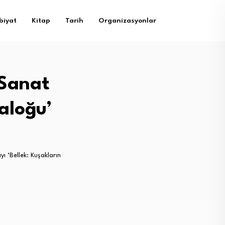
biyat
Kitap
Tarih
Organizasyonlar
 Sanat
yaloğu’
ı ‘Bellek: Kuşakların