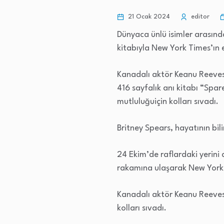
21 Ocak 2024
editor
Dünyaca ünlü isimler arasın
kitabıyla New York Times’ın e
Kanadalı aktör Keanu Reeves 
416 sayfalık anı kitabı “Spa
mutluluğuiçin kolları sıvadı.
Britney Spears, hayatının bili
24 Ekim’de raflardaki yerini
rakamına ulaşarak New York T
Kanadalı aktör Keanu Reeves d
kolları sıvadı.