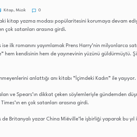
Kitap
,
Müzik
0
daki kitap yazma modası popülaritesini korumaya devam ediy
n çok satanları arasına girdi.
ise ilk romanını yayımlamak Prens Harry’nin milyonlarca satı
re” hem kendisinin hem de yayınevinin yüzünü güldürmüştü. Ş
nmeyenlerini anlattığı anı kitabı “İçimdeki Kadın” ile yaşıyor.
 alan ve Spears’ın dikkat çeken söylemleriyle gündemden düş
imes’ın en çok satanları arasına girdi.
e Britanyalı yazar China Miéville’le işbirliği yaparak bu yıl