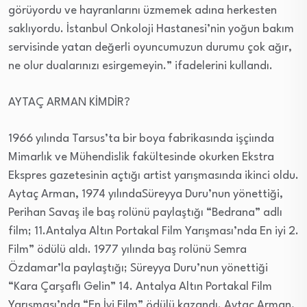
görüyordu ve hayranlarını üzmemek adına herkesten
saklıyordu. İstanbul Onkoloji Hastanesi’nin yoğun bakım
servisinde yatan değerli oyuncumuzun durumu çok ağır,
ne olur dualarınızı esirgemeyin.” ifadelerini kullandı.
AYTAÇ ARMAN KİMDİR?
1966 yılında Tarsus’ta bir boya fabrikasında işçiında
Mimarlık ve Mühendislik fakültesinde okurken Ekstra
Ekspres gazetesinin açtığı artist yarışmasında ikinci oldu.
Aytaç Arman, 1974 yılındaSüreyya Duru’nun yönettiği,
Perihan Savaş ile baş rolünü paylaştığı “Bedrana” adlı
film; 11.Antalya Altın Portakal Film Yarışması’nda En iyi 2.
Film” ödülü aldı. 1977 yılında baş rolünü Semra
Özdamar’la paylaştığı; Süreyya Duru’nun yönettiği
“Kara Çarşaflı Gelin” 14. Antalya Altın Portakal Film
Yarışması’nda “En İyi Film” ödülü kazandı. Aytaç Arman,