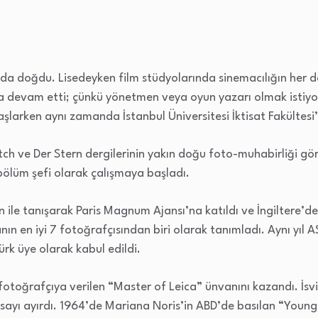
da doğdu. Lisedeyken film stüdyolarında sinemacılığın her d
na devam etti; çünkü yönetmen veya oyun yazarı olmak istiyo
şlarken aynı zamanda İstanbul Üniversitesi İktisat Fakültesi
ch ve Der Stern dergilerinin yakın doğu foto-muhabirliği gör
ölüm şefi olarak çalışmaya başladı.
n ile tanışarak Paris Magnum Ajansı’na katıldı ve İngiltere
nın en iyi 7 fotoğrafçısından biri olarak tanımladı. Aynı yıl
ürk üye olarak kabul edildi.
otoğrafçıya verilen “Master of Leica” ünvanını kazandı. İs
r sayı ayırdı. 1964’de Mariana Noris’in ABD’de basılan “Young