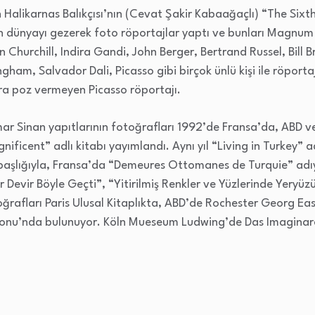
çin Halikarnas Balıkçısı’nın (Cevat Şakir Kabaağaçlı) “The Sixt
n dünyayı gezerek foto röportajlar yaptı ve bunları Magnum 
Churchill, Indira Gandi, John Berger, Bertrand Russel, Bill B
am, Salvador Dali, Picasso gibi birçok ünlü kişi ile röportaj
ara poz vermeyen Picasso röportajı.
mar Sinan yapıtlarının fotoğrafları 1992’de Fransa’da, ABD ve
ificent” adlı kitabı yayımlandı. Aynı yıl “Living in Turkey” ad
 başlığıyla, Fransa’da “Demeures Ottomanes de Turquie” adı
ir Devir Böyle Geçti”, “Yitirilmiş Renkler ve Yüzlerinde Yeryüz
toğrafları Paris Ulusal Kitaplıkta, ABD’de Rochester Georg 
siyonu’nda bulunuyor. Köln Mueseum Ludwing’de Das Imagin