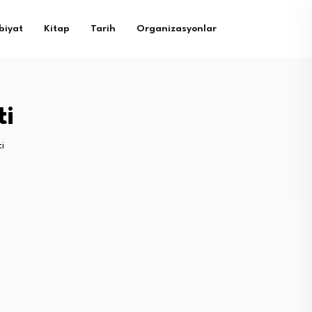
biyat
Kitap
Tarih
Organizasyonlar
ti
i