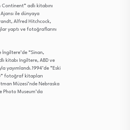
h Continent” adlı kitabını
Ajansı ile dünyaya
randt, Alfred Hitchcock,
lar yaptı ve fotoğraflarını
 İngiltere’de “Sinan,
lı kitabı Ingiltere, ABD ve
yla yayımlandı.1994’de “Eski
ü” fotoğraf kitapları
Eastman Müzesi’nde Nebraska
are Photo Museum’da