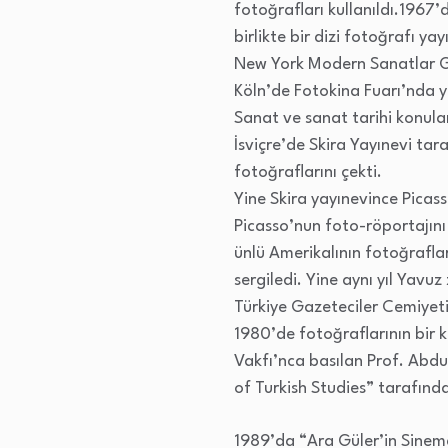
fotoğrafları kullanıldı.1967
birlikte bir dizi fotoğrafı y
New York Modern Sanatlar Gal
Köln’de Fotokina Fuarı’nda 
Sanat ve sanat tarihi konula
İsviçre’de Skira Yayınevi ta
fotoğraflarını çekti.
Yine Skira yayınevince Picas
Picasso’nun foto-röportajını 
ünlü Amerikalının fotoğraflar
sergiledi. Yine aynı yıl Yavu
Türkiye Gazeteciler Cemiyeti’
1980’de fotoğraflarının bir k
Vakfı’nca basılan Prof. Abdu
of Turkish Studies” tarafında
1989’da “Ara Güler’in Sinemac