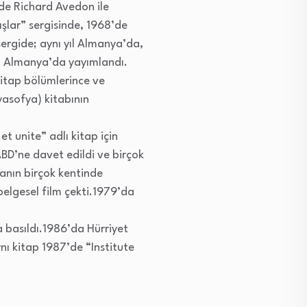
de Richard Avedon ile
ışlar” sergisinde, 1968’de
ergide; aynı yıl Almanya’da,
mü Almanya’da yayımlandı.
kitap bölümlerince ve
yasofya) kitabının
 unite” adlı kitap için
ABD’ne davet edildi ve birçok
yanın birçok kentinde
 belgesel film çekti.1979’da
a basıldı.1986’da Hürriyet
nı kitap 1987’de “Institute