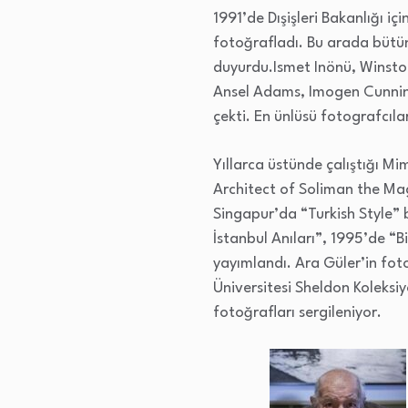
1991’de Dışişleri Bakanlığı i
fotoğrafladı. Bu arada bütü
duyurdu.Ismet Inönü, Winston 
Ansel Adams, Imogen Cunningh
çekti. En ünlüsü fotografcıl
Yıllarca üstünde çalıştığı Mi
Architect of Soliman the Magn
Singapur’da “Turkish Style”
İstanbul Anıları”, 1995’de “B
yayımlandı. Ara Güler’in fo
Üniversitesi Sheldon Kolek
fotoğrafları sergileniyor.