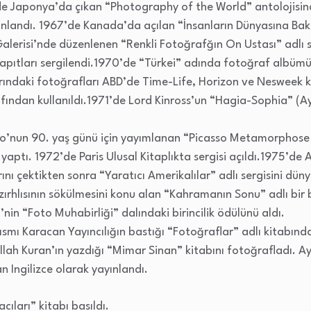
’de Japonya’da çıkan “Photography of the World” antolojisin
ayınlandı. 1967’de Kanada’da açılan “İnsanların Dünyasına Bak
erisi’nde düzenlenen “Renkli Fotoğrafğın On Ustası” adlı s
yapıtları sergilendi.1970’de “Türkei” adında fotoğraf albü
rındaki fotoğrafları ABD’de Time-Life, Horizon ve Nesweek 
rafından kullanıldı.1971’de Lord Kinross’un “Hagia-Sophia” (A
so’nun 90. yaş günü için yayımlanan “Picasso Metamorphose et
yaptı. 1972’de Paris Ulusal Kitaplıkta sergisi açıldı.1975’de 
ını çektikten sonra “Yaratıcı Amerikalılar” adlı sergisini dün
z zırhlısının sökülmesini konu alan “Kahramanın Sonu” adlı bir
nin “Foto Muhabirliği” dalındaki birincilik ödülünü aldı.
ısmı Karacan Yayıncılığın bastığı “Fotoğraflar” adlı kitabınd
llah Kuran’ın yazdığı “Mimar Sinan” kitabını fotoğrafladı. Ay
n Ingilizce olarak yayınlandı.
ıları” kitabı basıldı.