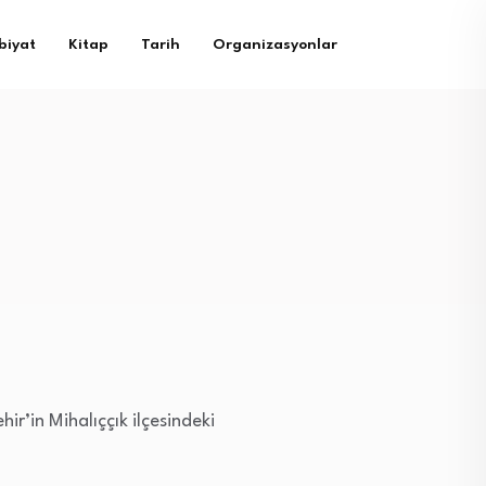
biyat
Kitap
Tarih
Organizasyonlar
ir’in Mihalıççık ilçesindeki