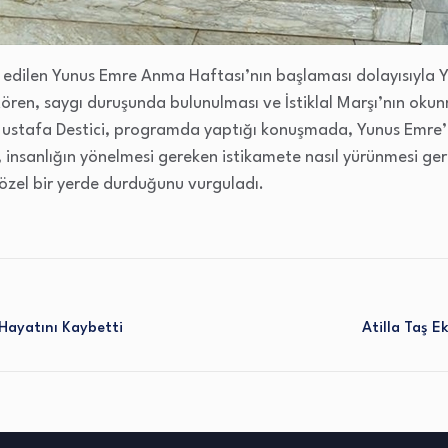
ze edilen Yunus Emre Anma Haftası’nın başlaması dolayısıyla Y
tören, saygı duruşunda bulunulması ve İstiklal Marşı’nın okun
 Mustafa Destici, programda yaptığı konuşmada, Yunus Emre’
 insanlığın yönelmesi gereken istikamete nasıl yürünmesi gere
ve özel bir yerde durduğunu vurguladı.
 Hayatını Kaybetti
Atilla Taş 