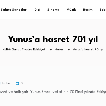
Sahne Sanatları
Dizi
Sinema
Müzik
Resim
Ede
Yunus’a hasret 701 yıl
Kültür Sanat Tiyatro Edebiyat
Haber
Yunus’a hasret 701 yıl
Haber
0
ıf ve halk şairi Yunus Emre, vefatının 701’inci yılında Eskişeh