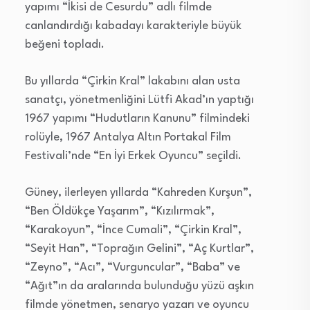
yapımı “İkisi de Cesurdu” adlı filmde
canlandırdığı kabadayı karakteriyle büyük
beğeni topladı.
Bu yıllarda “Çirkin Kral” lakabını alan usta
sanatçı, yönetmenliğini Lütfi Akad’ın yaptığı
1967 yapımı “Hudutların Kanunu” filmindeki
rolüyle, 1967 Antalya Altın Portakal Film
Festivali’nde “En İyi Erkek Oyuncu” seçildi.
Güney, ilerleyen yıllarda “Kahreden Kurşun”,
“Ben Öldükçe Yaşarım”, “Kızılırmak”,
“Karakoyun”, “İnce Cumali”, “Çirkin Kral”,
“Seyit Han”, “Toprağın Gelini”, “Aç Kurtlar”,
“Zeyno”, “Acı”, “Vurguncular”, “Baba” ve
“Ağıt”ın da aralarında bulunduğu yüzü aşkın
filmde yönetmen, senaryo yazarı ve oyuncu