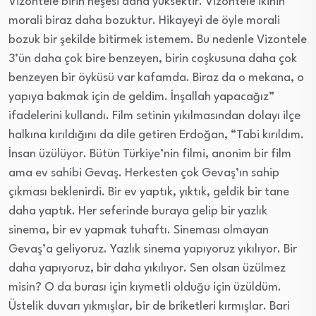
Vizontele birin neşesi daha yüksektir. Vizontele ikinin
morali biraz daha bozuktur. Hikayeyi de öyle morali
bozuk bir şekilde bitirmek istemem. Bu nedenle Vizontele
3’ün daha çok bire benzeyen, birin coşkusuna daha çok
benzeyen bir öyküsü var kafamda. Biraz da o mekana, o
yapıya bakmak için de geldim. İnşallah yapacağız”
ifadelerini kullandı. Film setinin yıkılmasından dolayı ilçe
halkına kırıldığını da dile getiren Erdoğan, “Tabi kırıldım.
İnsan üzülüyor. Bütün Türkiye’nin filmi, anonim bir film
ama ev sahibi Gevaş. Herkesten çok Gevaş’ın sahip
çıkması beklenirdi. Bir ev yaptık, yıktık, geldik bir tane
daha yaptık. Her seferinde buraya gelip bir yazlık
sinema, bir ev yapmak tuhaftı. Sineması olmayan
Gevaş’a geliyoruz. Yazlık sinema yapıyoruz yıkılıyor. Bir
daha yapıyoruz, bir daha yıkılıyor. Sen olsan üzülmez
misin? O da burası için kıymetli olduğu için üzüldüm.
Üstelik duvarı yıkmışlar, bir de briketleri kırmışlar. Bari