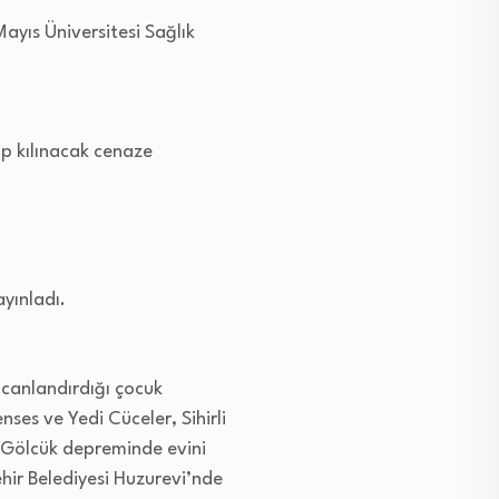
ayıs Üniversitesi Sağlık
p kılınacak cenaze
ayınladı.
 canlandırdığı çocuk
ses ve Yedi Cüceler, Sihirli
s Gölcük depreminde evini
ir Belediyesi Huzurevi’nde