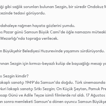
i gibi sağlık sorunları bulunan Sezgin, bir süredir Ondokuz M
ezinde tedavi görüyordu.
üdahaleye rağmen hayata gözlerini yumdu.
tos Pazar günü Samsun Büyük Cami’de öğle namazını müteaki
 Mezarlığı’nda toprağa verilecek.
un Büyükşehir Belediyesi Huzurevinde yaşamını sürdürüyordu.
ınan Sezgin için kırmızı-beyazlı kulüp de başsağlığı mesajı y
kı Sezgin kimdir?
 lakaplı sanatçı 1949’da Samsun’da doğdu. Türk sinemasında
Nuri lakaplı sanatçı Sıtkı Sezgin; On Küçük Şeytan, Pamuk Pren
sap Günü ve Adile Teyze isimli filmlerde rol aldı. 17 Ağusto
tan sonra memleketi Samsun’a dönen oyuncu Samsun Büyükşeh