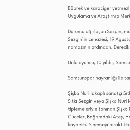
Böbrek ve karaciğer yetmezliğ
Uygulama ve Araştırma Merk
Durumu ağırlaşan Sezgin, m
Sezgin’in cenazesi, 19 Ağus
namazının ardından, Derecik
Ünlü oyuncu, 10 yıldır, Sams
Samsunspor hayranlığı ile tan
Şişko Nuri lakaplı sanatçı Sıt
Sıtkı Sezgin veya Şişko Nuri
tiplemeleriyle tanınan Şişko 
Cüceler, Bağrımdaki Ateş, He
kaybetti. Sinemayı bıraktık