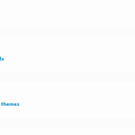
ls
g themes