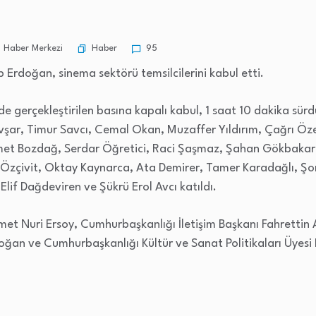
Haber
 Haber Merkezi
95
rdoğan, sinema sektörü temsilcilerini kabul etti.
e gerçekleştirilen basına kapalı kabul, 1 saat 10 dakika sürd
vşar, Timur Savcı, Cemal Okan, Muzaffer Yıldırım, Çağrı Öze
et Bozdağ, Serdar Öğretici, Raci Şaşmaz, Şahan Gökbakar
rak Özçivit, Oktay Kaynarca, Ata Demirer, Tamer Karadağlı, 
lif Dağdeviren ve Şükrü Erol Avcı katıldı.
met Nuri Ersoy, Cumhurbaşkanlığı İletişim Başkanı Fahrettin
an ve Cumhurbaşkanlığı Kültür ve Sanat Politikaları Üyesi F