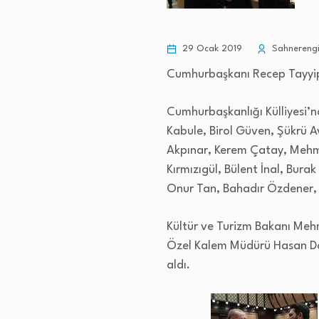
29 Ocak 2019
Sahnerengi
Cumhurbaşkanı Recep Tayyip E
Cumhurbaşkanlığı Külliyesi’nd
Kabule, Birol Güven, Şükrü A
Akpınar, Kerem Çatay, Mehm
Kırmızıgül, Bülent İnal, Bu
Onur Tan, Bahadır Özdener, E
Kültür ve Turizm Bakanı Meh
Özel Kalem Müdürü Hasan Doğ
aldı.