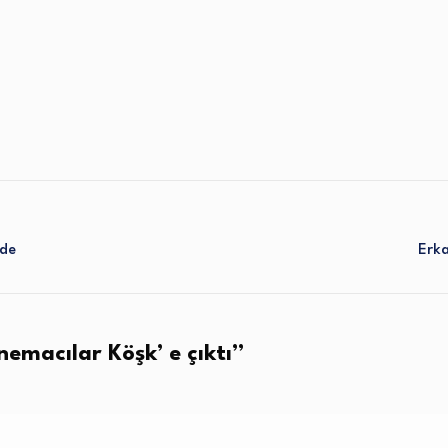
’de
Erk
nemacılar Köşk’ e çıktı
”