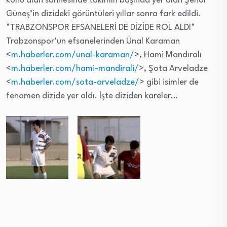
konu alan sahnesinde takımın başında yer alan Şenol
Güneş’in dizideki görüntüleri yıllar sonra fark edildi.
*TRABZONSPOR EFSANELERİ DE DİZİDE ROL ALDI*
Trabzonspor’un efsanelerinden Ünal Karaman
<
m.haberler.com/unal-karaman/
>, Hami Mandıralı
<
m.haberler.com/hami-mandirali/
>, Şota Arveladze
<
m.haberler.com/sota-arveladze/
> gibi isimler de
fenomen dizide yer aldı. İşte diziden kareler…