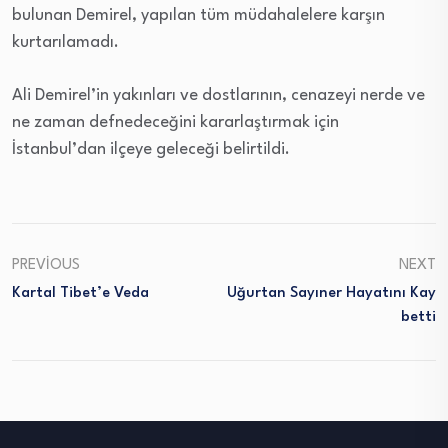
bulunan Demirel, yapılan tüm müdahalelere karşın
kurtarılamadı.
Ali Demirel’in yakınları ve dostlarının, cenazeyi nerde ve
ne zaman defnedeceğini kararlaştırmak için
İstanbul’dan ilçeye geleceği belirtildi.
PREVIOUS
NEXT
Kartal Tibet’e Veda
Uğurtan Sayıner Hayatını Kay
Betti