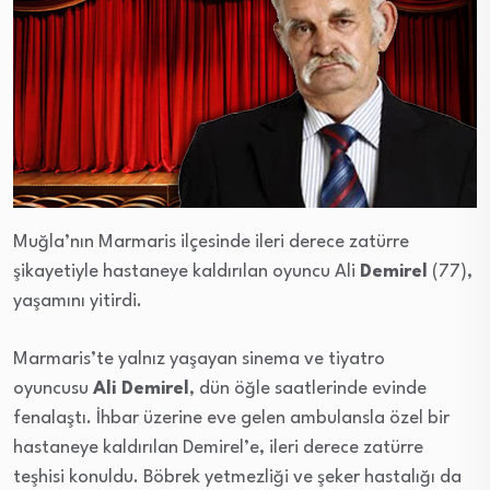
Muğla’nın Marmaris ilçesinde ileri derece zatürre
şikayetiyle hastaneye kaldırılan oyuncu Ali
Demirel
(77),
yaşamını yitirdi.
Marmaris’te yalnız yaşayan sinema ve tiyatro
oyuncusu
Ali Demirel
, dün öğle saatlerinde evinde
fenalaştı. İhbar üzerine eve gelen ambulansla özel bir
hastaneye kaldırılan Demirel’e, ileri derece zatürre
teşhisi konuldu. Böbrek yetmezliği ve şeker hastalığı da