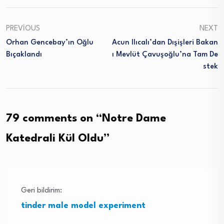
PREVIOUS
NEXT
Orhan Gencebay’ın Oğlu
Acun Ilıcalı’dan Dışişleri Bakan
Bıçaklandı
I Mevlüt Çavuşoğlu’na Tam De
Stek
79 comments on “
Notre Dame
Katedrali Kül Oldu
”
Geri bildirim:
tinder male model experiment