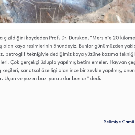
la çizildiğini kaydeden Prof. Dr. Durukan, “Mersin’e 20 kilom
ş olan kaya resimlerinin önündeyiz. Bunlar günümüzden yaklaşı
z, petroglif tekniğiyle dediğimiz kaya yüzüne kazıma tekniği
leri. Çok gerçekçi üslupla yapılmış betimlemeler. Hayvan çeşi
ğ keçileri, sanatsal özelliği olan ince bir zevkle yapılmış, onun
. Uçan ve yüzen bazı yaratıklar bunlar” dedi.
Selimiye Cami