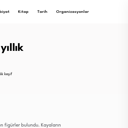
biyat
Kitap
Tarih
Organizasyonlar
ıllık
ık keşif
en figürler bulundu. Kayaların