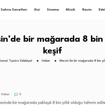
Sahne Sanatları
Dizi
Sinema
Müzik
Resim
Ede
in’de bir mağarada 8 bin y
keşif
 Sanat Tiyatro Edebiyat
Haber
Mersin’de bir mağarada 8 bin yıll
Haber
0
çesinde bir mağarada yaklaşık 8 bin yıllık olduğu tahmin edil