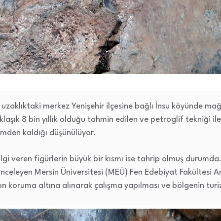
 uzaklıktaki merkez Yenişehir ilçesine bağlı İnsu köyünde m
laşık 8 bin yıllık olduğu tahmin edilen ve petroglif tekniği ile
nemden kaldığı düşünülüyor.
gi veren figürlerin büyük bir kısmı ise tahrip olmuş durumd
inceleyen Mersin Üniversitesi (MEÜ) Fen Edebiyat Fakültesi A
 koruma altına alınarak çalışma yapılması ve bölgenin turiz