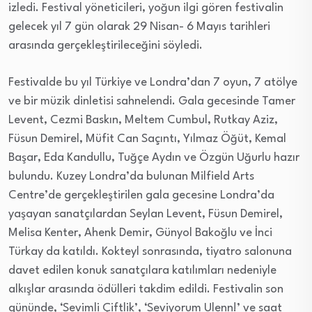
izledi. Festival yöneticileri, yoğun ilgi gören festivalin
gelecek yıl 7 gün olarak 29 Nisan- 6 Mayıs tarihleri
arasında gerçekleştirileceğini söyledi.
Festivalde bu yıl Türkiye ve Londra’dan 7 oyun, 7 atölye
ve bir müzik dinletisi sahnelendi. Gala gecesinde Tamer
Levent, Cezmi Baskın, Meltem Cumbul, Rutkay Aziz,
Füsun Demirel, Müfit Can Saçıntı, Yılmaz Öğüt, Kemal
Başar, Eda Kandullu, Tuğçe Aydın ve Özgün Uğurlu hazır
bulundu. Kuzey Londra’da bulunan Milfield Arts
Centre’de gerçekleştirilen gala gecesine Londra’da
yaşayan sanatçılardan Seylan Levent, Füsun Demirel,
Melisa Kenter, Ahenk Demir, Günyol Bakoğlu ve İnci
Türkay da katıldı. Kokteyl sonrasında, tiyatro salonuna
davet edilen konuk sanatçılara katılımları nedeniyle
alkışlar arasında ödülleri takdim edildi. Festivalin son
gününde, ‘Sevimli Çiftlik’, ‘Seviyorum Ulenn!’ ve saat