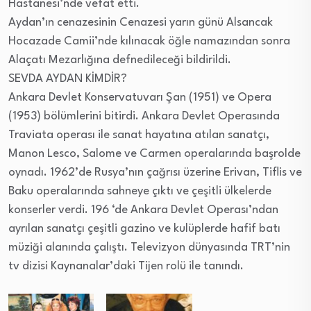
Hastanesi’nde vefat etti.
Aydan’ın cenazesinin Cenazesi yarın günü Alsancak
Hocazade Camii’nde kılınacak öğle namazından sonra
Alaçatı Mezarlığına defnedileceği bildirildi.
SEVDA AYDAN KİMDİR?
Ankara Devlet Konservatuvarı Şan (1951) ve Opera
(1953) bölümlerini bitirdi. Ankara Devlet Operasında
Traviata operası ile sanat hayatına atılan sanatçı,
Manon Lesco, Salome ve Carmen operalarında başrolde
oynadı. 1962’de Rusya’nın çağrısı üzerine Erivan, Tiflis ve
Baku operalarında sahneye çıktı ve çeşitli ülkelerde
konserler verdi. 196 ‘de Ankara Devlet Operası’ndan
ayrılan sanatçı çeşitli gazino ve kulüplerde hafif batı
müziği alanında çalıştı. Televizyon dünyasında TRT’nin
tv dizisi Kaynanalar’daki Tijen rolü ile tanındı.