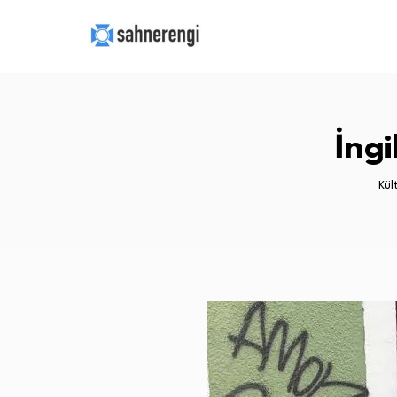
İngi
Kül