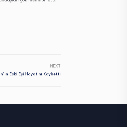
atandaşları çok memnun etti.
artırın
ya
da
azaltın.
NEXT
’ın Eski Eşi Hayatını Kaybetti