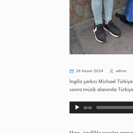
26 Kasım 2024
editor
İngiliz şarkıcı Michael Türki
sonra müzik alanında Türkiye i
Ses
00:00
oynatıcı