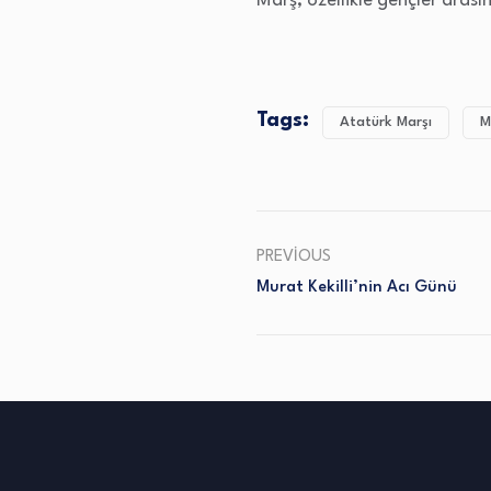
Marş, özellikle gençler arası
Tags:
Atatürk Marşı
M
PREVIOUS
Murat Kekilli’nin Acı Günü