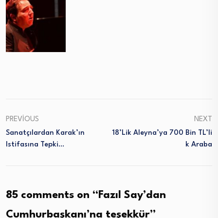
PREVIOUS
NEXT
Sanatçılardan Karak’ın
18’lik Aleyna’ya 700 Bin TL’li
Istifasına Tepki…
K Araba
85 comments on “
Fazıl Say’dan
Cumhurbaşkanı’na teşekkür
”