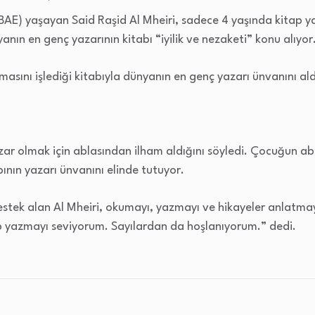
e (BAE) yaşayan Said Raşid Al Mheiri, sadece 4 yaşında kitap
yanın en genç yazarının kitabı “iyilik ve nezaketi” konu alıyor
emasını işlediği kitabıyla dünyanın en genç yazarı ünvanını ald
azar olmak için ablasından ilham aldığını söyledi. Çocuğun abl
bının yazarı ünvanını elinde tutuyor.
tek alan Al Mheiri, okumayı, yazmayı ve hikayeler anlatmayı
itap yazmayı seviyorum. Sayılardan da hoşlanıyorum.” dedi.