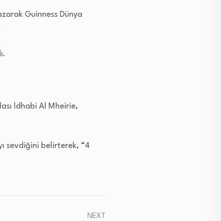
 yazarak Guinness Dünya
.
ı.
ası ldhabi Al Mheirie,
 sevdiğini belirterek, “4
NEXT