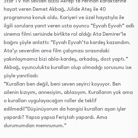
Star TV’nin sevilen dizisi Akrep’te Perihan karakterine
hayat veren Demet Akbağ, Jülide Ateş ile 40
programına konuk oldu. Kariyeri ve özel hayatıyla ile
ilgili sorulara yanıt veren usta oyuncu ”Eyvah Eyvah” adlı
sinema filmi serisinde birlikte rol aldığı Ata Demirer’le
bağını şöyle anlattı: ”Eyvah Eyvah’ta kardeş kazandım.
Ata’yı severdim ama film çalışması sırasındaki
yakınlaşmamız bizi abla-kardeş, arkadaş, dost yaptı.”
Akbağ, oyunculukta kuralları olup olmadığı sorusunu ise
şöyle yanıtladı:
”Kuralları ben değil, beni seven seyirci koyuyor. Ben
ailenin kızıyım, annesiyim, ablasıyım. Kurallarım yok ama
o kuralları uygulayacağım roller de teklif
edilmedi!”Düşünüyorum da hangisi kuralları aşan işler
yapardı? Yapsa yapsa Feriştah yapardı. Ama
durumumdan memnunum.”