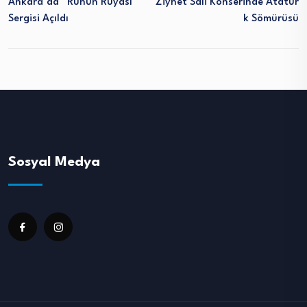
Ankara’da “Ruhun Rüyası”
Ziynet Sali Konserinde Atatür
Sergisi Açıldı
K Sömürüsü
Sosyal Medya