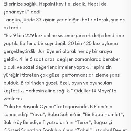
Ellerinize sağlık. Hepsini keyifle izledik. Hepsi de
şahaneydi.” dedi.
Tangün, jüride 33 kişinin yer aldığını hatırlatarak, şunları
aktardı:
“Biz 9 bin 229 kez online sisteme girerek değerlendirme
yaptık. Bu fena bir sayı değil. 20 bin 425 kez oylama
gerçekleştirdik. Jüri üyeleri olarak her ay bir araya
geldik. 4 ile 6 saat arası değişen zamanlarda beraber
olduk ve sözel değerlendirmeler yaptık. Hepimizin
yüreğini titreten çok güzel performanslar izleme şansı
bulduk. Birbirinden güzel, özel, oyun ve oyuncuları
keşfettik. Herkesin eline sağlık.” Ödüller 14 Mayıs’ta
verilecek
“Yılın En Başarılı Oyunu” kategorisinde, B Planı’nın
sahnelediği “Yuva”, Baba Sahne’nin “Bir Baba Hamlet”,
Bakırköy Belediye Tiyatroları’nın “Terör”, Boğaziçi
Gösteri Sanatları Topluluğu’nun “Zabel”, İstanbul Devlet