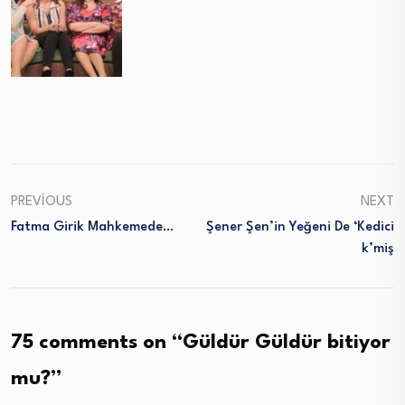
PREVIOUS
NEXT
Fatma Girik Mahkemede…
Şener Şen’in Yeğeni De ‘kedici
K’miş
75 comments on “
Güldür Güldür bitiyor
mu?
”