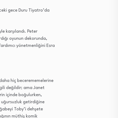
ceki gece Duru Tiyatro’da
le karşılandı. Peter
dırdığı oyunun dekorunda,
Yardımcı yönetmenliğini Esra
e daha hiç becerememelerine
ili değildir; ama Janet
rin içinde boğulurken,
 uğursuzluk getirdiğine
 ağabeyi Toby’i dehşete
dığının müthiş komik