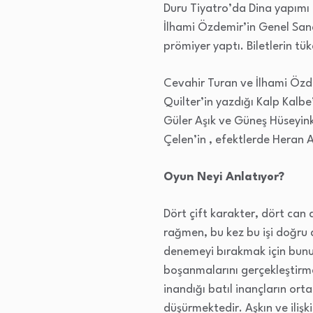
Duru Tiyatro’da Dina yapımı
İlhami Özdemir’in Genel San
prömiyer yaptı. Biletlerin tü
Cevahir Turan ve İlhami Özdem
Quilter’in yazdığı Kalp Kalb
Güler Aşık ve Güneş Hüseyin
Çelen’in , efektlerde Heran 
Oyun Neyi Anlatıyor?
Dört çift karakter, dört ca
rağmen, bu kez bu işi doğru 
denemeyi bırakmak için bunu 
boşanmalarını gerçekleştirme
inandığı batıl inançların ort
düşürmektedir. Aşkın ve ilişk