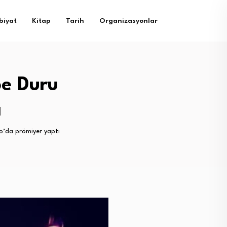
biyat
Kitap
Tarih
Organizasyonlar
be Duru
ı
ro’da prömiyer yaptı