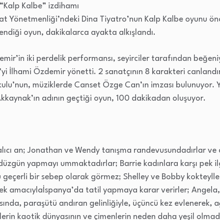
 “Kalp Kalbe” izdihamı
at Yönetmenliği’ndeki Dina Tiyatro’nun Kalp Kalbe oyunu ön
kendiği oyun, dakikalarca ayakta alkışlandı.
ir’in iki perdelik performansı, seyirciler tarafından beğeniy
e’yi İlhami Özdemir yönetti. 2 sanatçının 8 karakteri canlan
kulu’nun, müziklerde Canset Özge Can’ın imzası bulunuyor. 
Akkaynak’ın adının geçtiği oyun, 100 dakikadan oluşuyor.
n alıcı an; Jonathan ve Wendy tanışma randevusundadırlar v
düzgün yapmayı ummaktadırlar; Barrie kadınlara karşı pek ilg
geçerli bir sebep olarak görmez;​ Shelley ve Bobby kokteylle
k amacıylaİspanya’da tatil yapmaya karar verirler; Angela,
asında, paraşütü andıran gelinliğiyle, üçüncü kez evlenerek,
ilerin kaotik dünyasının ve çimenlerin neden daha yeşil olma