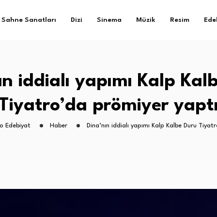
Sahne Sanatları
Dizi
Sinema
Müzik
Resim
Ede
ın iddialı yapımı Kalp Kal
Tiyatro’da prömiyer yapt
ro Edebiyat
Haber
Dina’nın iddialı yapımı Kalp Kalbe Duru Tiyat