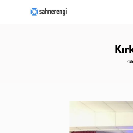
Kır
Kül