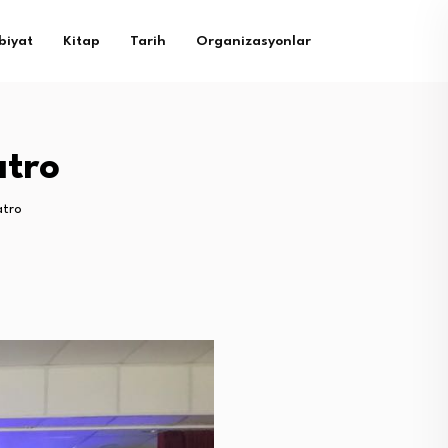
biyat
Kitap
Tarih
Organizasyonlar
atro
atro