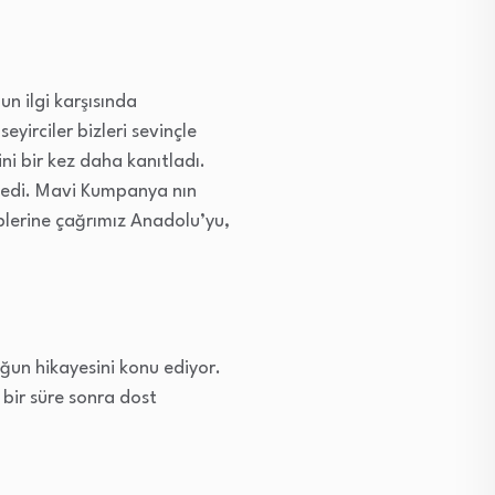
n ilgi karşısında
yirciler bizleri sevinçle
ini bir kez daha kanıtladı.
stedi. Mavi Kumpanya nın
iplerine çağrımız Anadolu’yu,
uğun hikayesini konu ediyor.
 bir süre sonra dost