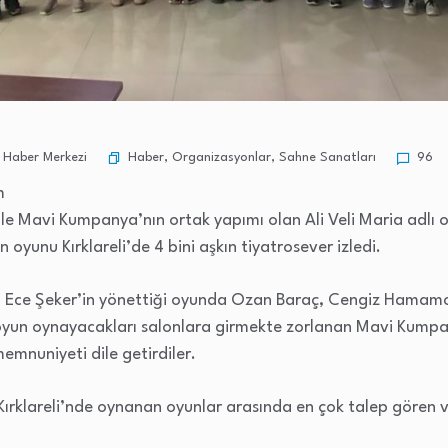
Haber
,
Organizasyonlar
,
Sahne Sanatları
 Haber Merkezi
96
m
ile Mavi Kumpanya’nın ortak yapımı olan Ali Veli Maria adlı o
 oyunu Kırklareli’de 4 bini aşkın tiyatrosever izledi.
ı Ece Şeker’in yönettiği oyunda Ozan Baraç, Cengiz Hamamcı,
e, oyun oynayacakları salonlara girmekte zorlanan Mavi Kump
memnuniyeti dile getirdiler.
Kırklareli’nde oynanan oyunlar arasında en çok talep gören 