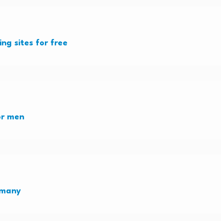
ng sites for free
or men
ermany