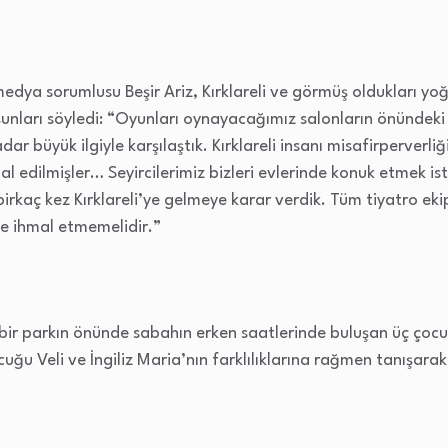
ya sorumlusu Beşir Ariz, Kırklareli ve görmüş oldukları yoğu
şunları söyledi: “Oyunları oynayacağımız salonların önündeki se
r büyük ilgiyle karşılaştık. Kırklareli insanı misafirperverliğ
l edilmişler… Seyircilerimiz bizleri evlerinde konuk etmek i
birkaç kez Kırklareli’ye gelmeye karar verdik. Tüm tiyatro ek
’ye ihmal etmemelidir.”
ı bir parkın önünde sabahın erken saatlerinde buluşan üç çoc
cuğu Veli ve İngiliz Maria’nın farklılıklarına rağmen tanışarak