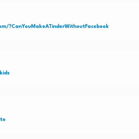
.Com/?CanYouMakeATinderWithoutFacebook
kids
ite